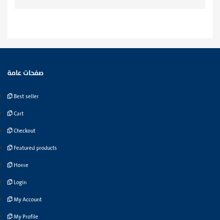
صفحات عامة
Best seller
Cart
Checkout
Featured products
Home
Login
My Account
My Profile