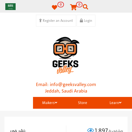
0
0
Register an Account
Login
Email:
info@geeksvalley.com
Jeddah, Saudi Arabia
Makers
Store
Learn
1,897
نشر في:
مشاهدة