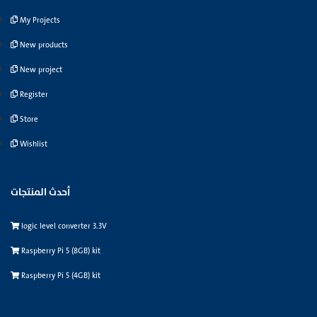
My Projects
New products
New project
Register
Store
Wishlist
أحدث المنتجات
logic level converter 3.3V
Raspberry Pi 5 (8GB) kit
Raspberry Pi 5 (4GB) kit