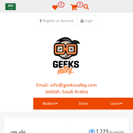
0
0
Register an Account
Login
Email:
info@geeksvalley.com
Jeddah, Saudi Arabia
Makers
Store
Learn
1,223
نشر في:
مشاهدة