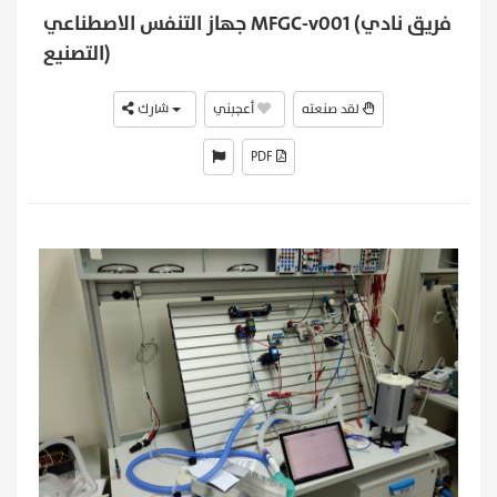
جهاز التنفس الاصطناعي MFGC-v001 (فريق نادي
التصنيع)
لقد صنعته
أعجبني
شارك
PDF