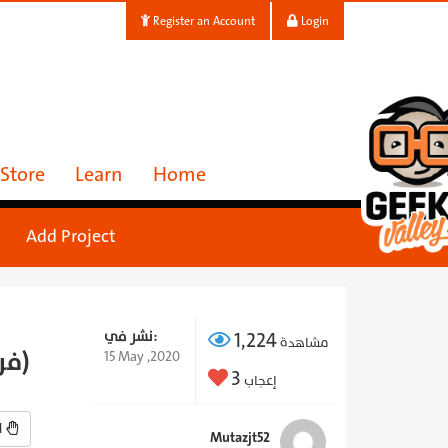
Register an Account
Login
Store
Learn
Home
Add Project
1,224
نشر في:
مشاهدة
جهاز التنفس الاصطناعي MFGC-v001 (فريق نادي التصنيع)
15 May ,2020
3
إعجاب
لقد صنعته
Mutazjt52