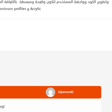
وتطوير الكود وواجهة المستخدم لتكون واضحة ومبسطة بالاضافة الى ت
الانتهاء من جميع الاختبارات بحيث يتم تصنيعه من aluminum profiles و Acrylic
3dyemen82
لوس