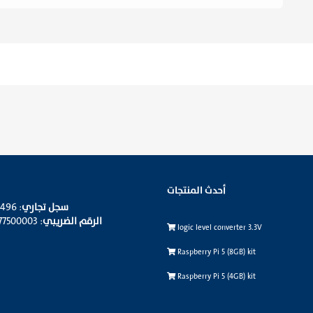
أحدث المنتجات
سجل تجاري
: 4030343496
الرقم الضريبي
: 310095677500003
logic level converter 3.3V
Raspberry Pi 5 (8GB) kit
Raspberry Pi 5 (4GB) kit