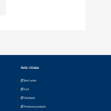
صفحات عامة
Best seller
Cart
Checkout
Featured products