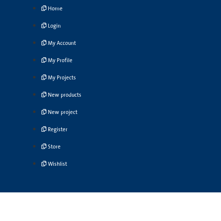
Home
Login
My Account
My Profile
My Projects
New products
New project
Register
Store
Wishlist