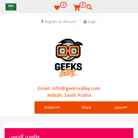
0
0
Register an Account
Login
Email:
info@geeksvalley.com
Jeddah, Saudi Arabia
Makers
Store
Learn
عناوين الدرس