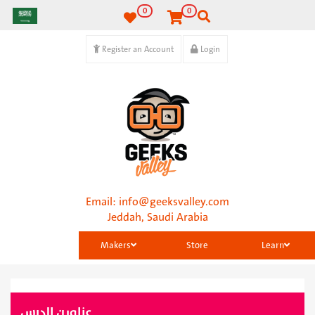
0
0
Register an Account
Login
Email:
info@geeksvalley.com
Jeddah, Saudi Arabia
Makers
Store
Learn
عناوين الدرس