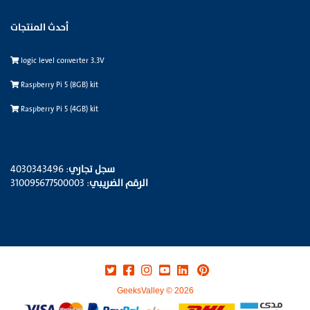
أحدث المنتجات
logic level converter 3.3V
Raspberry Pi 5 (8GB) kit
Raspberry Pi 5 (4GB) kit
سجل تجاري
: 4030343496
الرقم الضريبي
: 310095677500003
GeeksValley © 2026