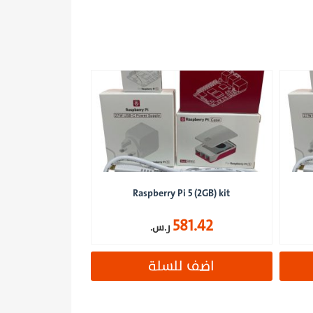
Raspberry Pi 5 (2GB) kit
581.42
ر.س.
اضف للسلة