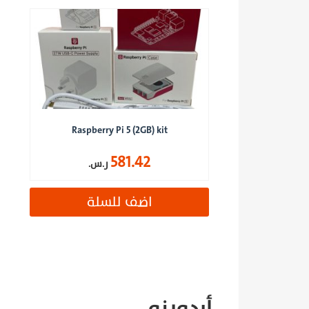
Raspberry Pi 5 (2GB) kit
581.42
ر.س.
اضف للسلة
أردوينو