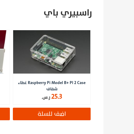
راسبيري باي
Raspberry Pi Model B+ PI 2 Case غطاء
شفاف
25.3
ر.س.
اضف للسلة