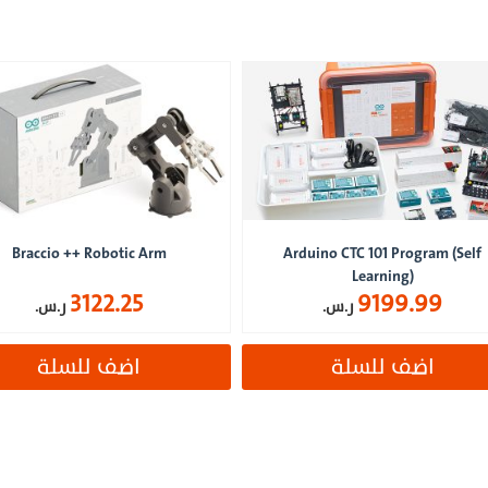
Braccio ++ Robotic Arm
Arduino CTC 101 Program (Self
Learning)
3122.25
9199.99
ر.س.
ر.س.
اضف للسلة
اضف للسلة