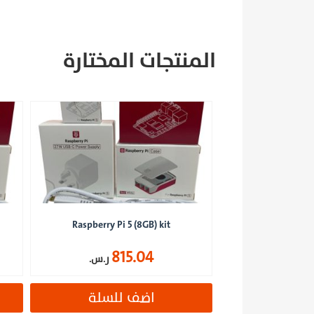
المنتجات المختارة
Raspberry Pi 5 (8GB) kit
815.04
ر.س.
اضف للسلة