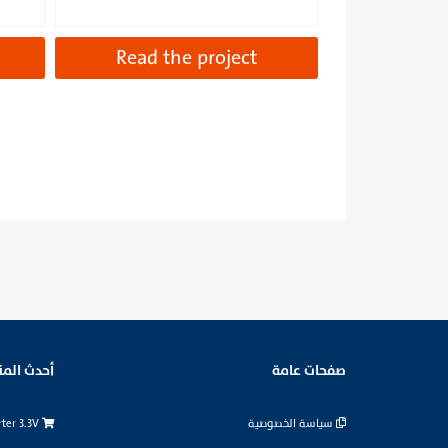
Read the project
صفحات عامة
أحدث المن
سياسة الخصوصية
logic level converter 3.3V