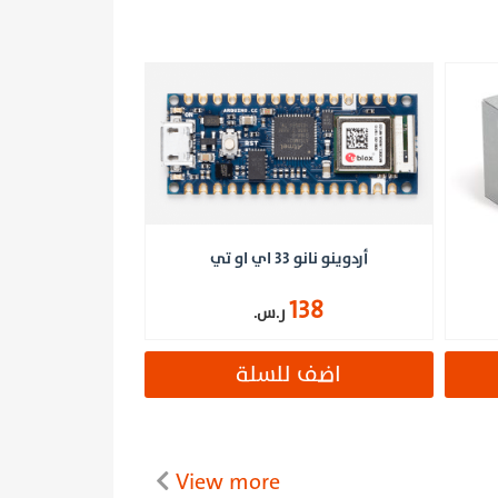
أردوينو نانو 33 اي او تي
138
ر.س.
اضف للسلة
View more