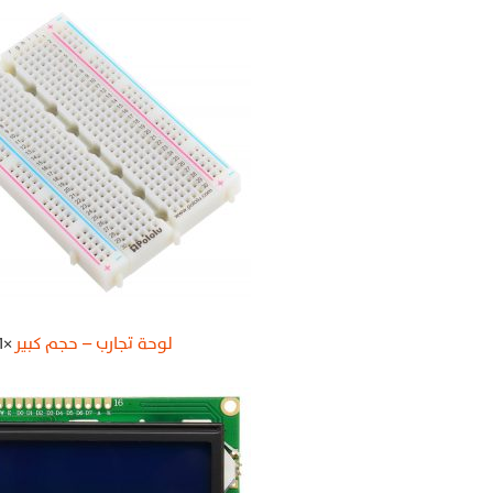
لوحة تجارب – حجم كبير
1×