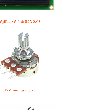
شاشة كرستالية (LCD 2×16)
1× مقاومة متغيرة