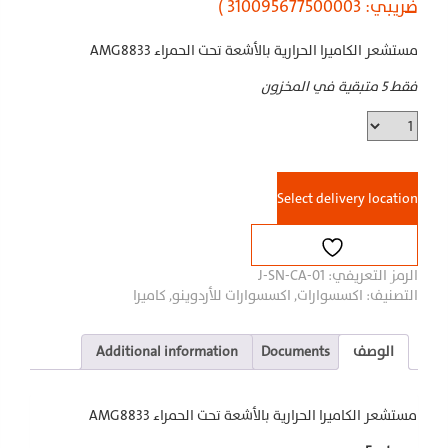
ضريبي: 310095677500003 )
مستشعر الكاميرا الحرارية بالأشعة تحت الحمراء AMG8833
فقط 5 متبقية في المخزون
مستشعر
الكاميرا
الحرارية
بالأشعة
Select delivery location
تحت
الحمراء
AMG8833
quantity
الرمز التعريفي:
J-SN-CA-01
التصنيف:
اكسسوارات
,
اكسسوارات للأردوينو
,
كاميرا
الوصف
Documents
Additional information
مستشعر الكاميرا الحرارية بالأشعة تحت الحمراء AMG8833