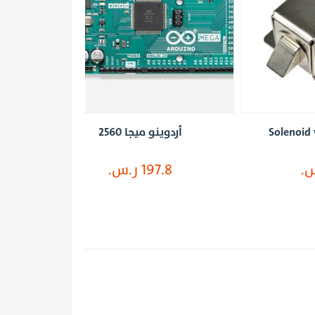
أردوينو ميجا 2560
أردوي
197.8 ر.س.
155.83 ر.
اضف