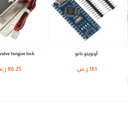
أردوينو نانو
Solenoid valve tongue lock
161 ر.س.
86.25 ر.س.