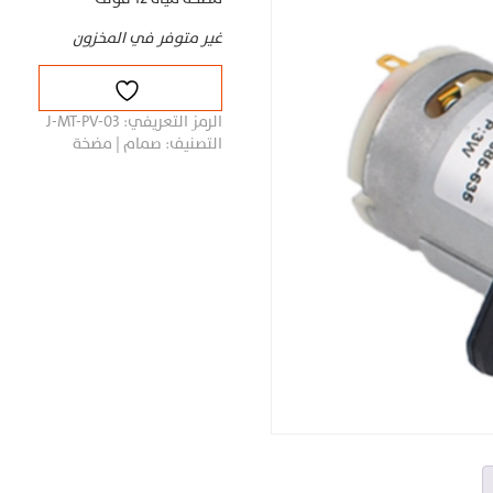
غير متوفر في المخزون
الرمز التعريفي:
J-MT-PV-03
التصنيف:
صمام | مضخة