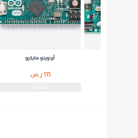
أردوينو مايكرو
115 ر.س.
اضف للسلة