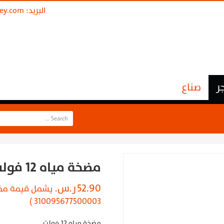
البريد:
ley.com
ر
صناع
مضخة مياه 12 فولت
52.90
ر.س.
310095677500003 )
مضخة مياه 12 فولت