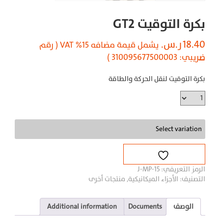
بكرة التوقيت GT2
18.40
ر.س.
يشمل قيمة مضافه 15% VAT ( رقم
ضريبي: 310095677500003 )
بكرة التوقيت لنقل الحركة والطاقة
بكرة
التوقيت
GT2
quantity
Select variation
الرمز التعريفي:
J-MP-15
التصنيف:
الأجزاء الميكانيكية
,
منتجات أخرى
الوصف
Documents
Additional information