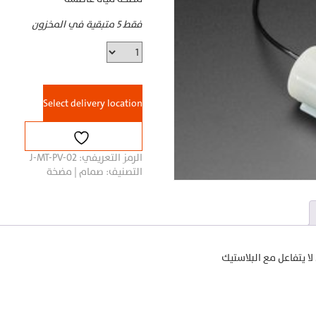
فقط 5 متبقية في المخزون
مضخة
مياه
غاطسة
quantity
Select delivery location
الرمز التعريفي:
J-MT-PV-02
التصنيف:
صمام | مضخة
 يتفاعل مع البلاستيك