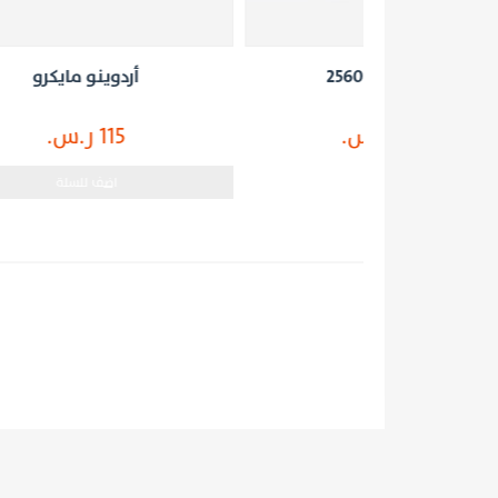
أردوينو مايكرو
115 ر.س.
اضف للسلة