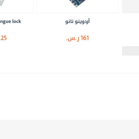
أردوينو نانو
Solenoid valve tongue lock
161 ر.س.
86.25 ر.س.