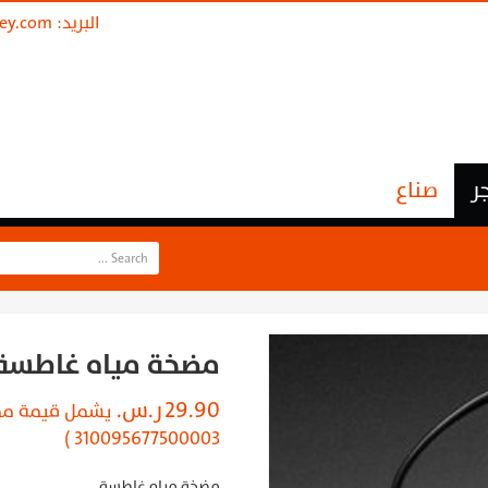
البريد:
ley.com
ر
صناع
مضخة مياه غاطسة
29.90
ر.س.
310095677500003 )
مضخة مياه غاطسة