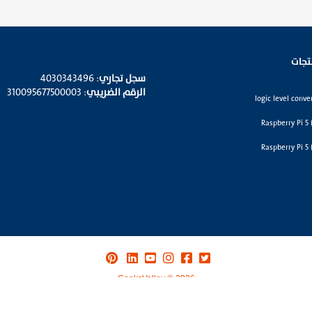
تجات
سجل تجاري
: 4030343496
الرقم الضريبي
: 310095677500003
GeeksValley © 2026