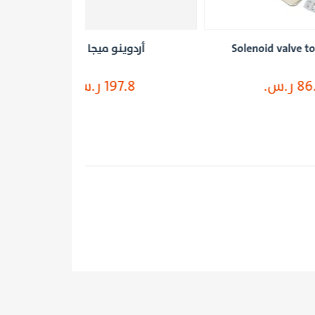
أردوينو ميجا 2560
أردوي
197.8 ر.س.
155.83 ر.
اضف