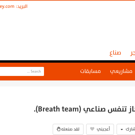
البريد:
ley.com
ر
صناع
مشاريعي
مسابقات
تنفس صناعي (Breath team).
أعجبني
لقد صنعته