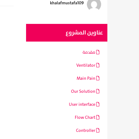
khalafmustafa109
عناوين المشروع
مقدمة
Ventilator
Main Pain
Our Solution
User interface
Flow Chart
Controller