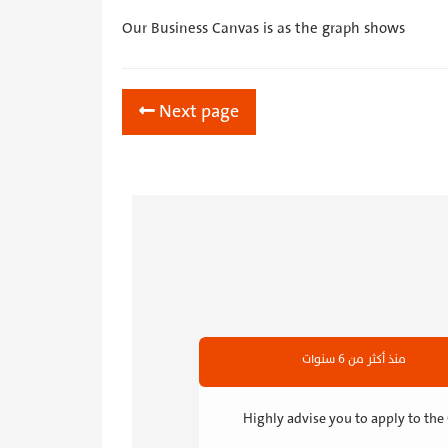
Our Business Canvas is as the graph shows
Next page
منذ أكثر من 6 سنوات
Highly advise you to apply to th