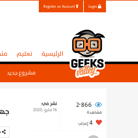
Register an Account
Login
الرئيسية
تعليم
متج
مشروع جديد
2٬866
نشر في:
جهاز 
16 مايو ,2020
مشاهدة
4
إعجاب
شارك