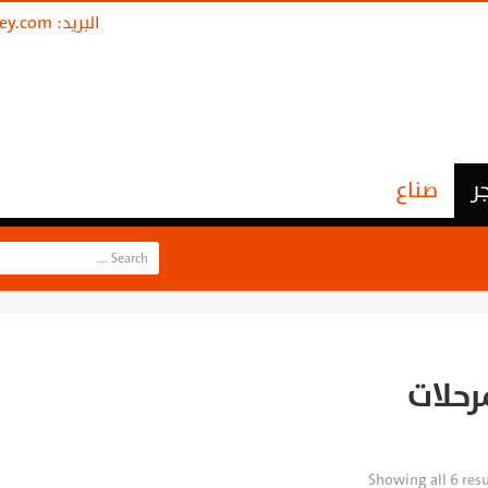
البريد:
ley.com
ر
صناع
رحلات
Showing all 6 resu