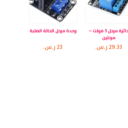
دائرة مرحل 5 فولت –
وحدة مرحل الحالة الصلبة
مرحلين
29.33 ر.س.
23 ر.س.