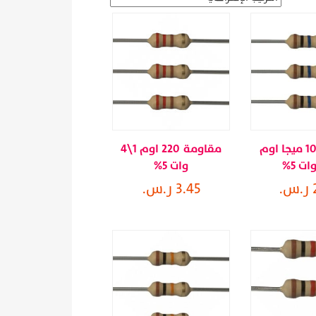
مقاومة 10 ميجا اوم
مقاومة 220 اوم 1\4
وات 5%
.
3.45 ر.س.