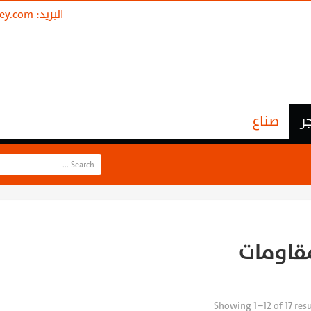
البريد:
ley.com
ر
صناع
قاومات
Showing 1–12 of 17 resu