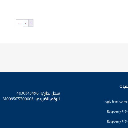
←
2
1
تجات
سجل تجاري
: 4030343496
الرقم الضريبي
: 310095677500003