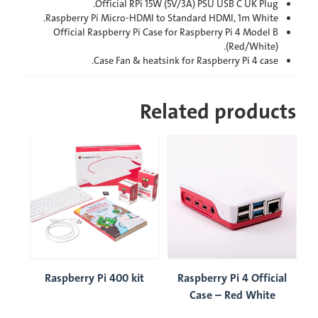
Official RPi 15W (5V/3A) PSU USB C UK Plug.
Raspberry Pi Micro-HDMI to Standard HDMI, 1m White.
Official Raspberry Pi Case for Raspberry Pi 4 Model B
(Red/White).
Case Fan & heatsink for Raspberry Pi 4 case.
Related products
ra
Raspberry Pi 400 kit
Raspberry Pi 4 Official
C
Case – Red White