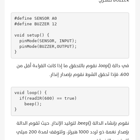
BUZZER كمخرج.
#define SENSOR A0

#define BUZZER 12

void setup() {

  pinMode(SENSOR, INPUT);

  pinMode(BUZZER,OUTPUT);

}
في دالة ()loop، نقوم بالتحقق ما إذا كانت القراءة أقل من
600، فإذا تحقق الشرط نقوم بإصدار إنذار.
void loop() {

  if(readIR(600) == true)

    beep();

}
نقوم بإنشاء الدالة ()beep، لتوليد الإنذار. حيث تقوم الدالة
بإصدار نغمة ذو تردد 1000 هيرتز، وتتوقف لمدة 200 ميلي