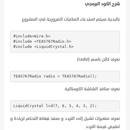
شرح الكود البرمجي
  {

    count=0;

    while (digitalRead(fUP))

بالبدية سيتم استدعاء المكتبات الضرورية في المشروع
    {

      count++;

      if(count > 0 && count <= 6)          

      {

#include<Wire.h>

        frequency += 0.1;

#include <TEA5767Radio.h> 

        frequencyUpdate();

#include <LiquidCrystal.h>
        delay(200);

      }

نعرف كائن باسم (radio)
      else if (count > 6 && count <= 2)   

      {

        frequency += 0.1;

TEA5767Radio radio = TEA5767Radio();
        frequencyUpdate();

        delay(80);

      }

نعرف منافذ الشاشة الكرستالية
      else                                

      {

        frequency += 0.1;

LiquidCrystal lcd(7, 6, 5, 4, 3, 2);
        frequencyUpdate();

        delay(5);

نعرف متغيرات تشيل إلى التردد و منفذ ضغاط التحكم لزيادة و
      }

    }}

تنقيص قيمة التردد