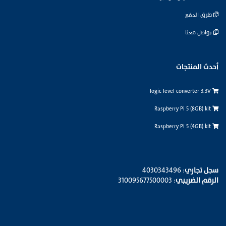
طرق الدفع
تواصل معنا
أحدث المنتجات
logic level converter 3.3V
Raspberry Pi 5 (8GB) kit
Raspberry Pi 5 (4GB) kit
سجل تجاري
: 4030343496
الرقم الضريبي
: 310095677500003