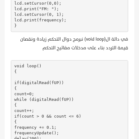
lcd.setCursor(0,0);

      }

lcd.print("FM: ");

    }

lcd.setCursor(0, 1);

   }  

lcd.print(frequency);

}
}

void frequencyUpdate()                    

في دالة ال(void loop) نبرمج دوال التحكم زيادة ونقصان
{

  frequency = constrain(frequency, 88.0, 108.0);

قيمة التردد بناء على مدخلات مفاتيح التحكم
  lcd.setCursor(0,0);

  lcd.print("ESTACION DE FM:");

  lcd.setCursor(0,1);

void loop()

  lcd.print(frequency);

{

  radio.setFrequency(frequency);

}
if(digitalRead(fUP)) 

{

count=0;

while (digitalRead(fUP))

{

count++;

if(count > 0 && count <= 6) 

{

frequency += 0.1;

frequencyUpdate();

delay(200);
