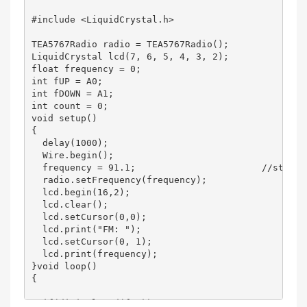
#include <LiquidCrystal.h>

TEA5767Radio radio = TEA5767Radio();            

LiquidCrystal lcd(7, 6, 5, 4, 3, 2);              

float frequency = 0;                            

int fUP = A0;                                   

int fDOWN = A1;                                

int count = 0;                                   

void setup()

{

  delay(1000);

  Wire.begin();

  frequency = 91.1;                       //startin
  radio.setFrequency(frequency);

  lcd.begin(16,2);

  lcd.clear();

  lcd.setCursor(0,0);

  lcd.print("FM: ");

  lcd.setCursor(0, 1);

  lcd.print(frequency);

}void loop()

{

  if(digitalRead(fUP))                      
