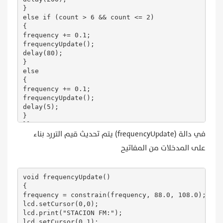
}

else if (count > 6 && count <= 2) 

{

frequency += 0.1;

frequencyUpdate();

delay(80);

}

else 

{

frequency += 0.1;

frequencyUpdate();

delay(5);

}

}}

في دالة (frequencyUpdate) يتم تحديث قيم التررد بناء
على المدخلات من المفاتيح
if(digitalRead(fDOWN)) 

{

void frequencyUpdate() 

count = 0;

{

while (digitalRead(fDOWN)) 

frequency = constrain(frequency, 88.0, 108.0);

{

lcd.setCursor(0,0);

count--;

lcd.print("STACION FM:");

if(count < 0 && count >= -6)

lcd.setCursor(0,1);
