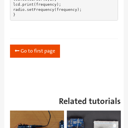
{

lcd.print(frequency);

frequency -= 0.1;

radio.setFrequency(frequency);

frequencyUpdate();

}
delay(200);

}

else if (count < -6 && count >= -12)

{

frequency -= 0.1;

frequencyUpdate();

delay(80);

Go to first page
}

else 

{

frequency -= 0.1;

frequencyUpdate();

delay(5);

}

}

} 

Related tutorials
}